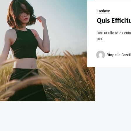
Fashion
Quis Efficit
Dari ut ullo id ex e
per…
Riopaila Castil